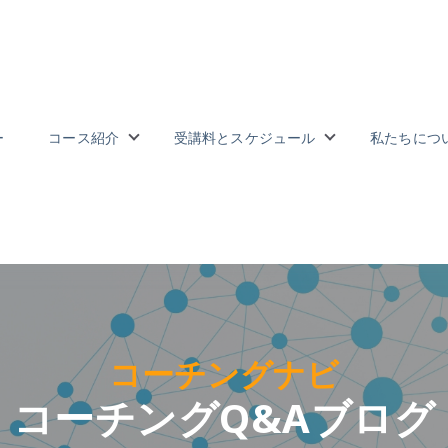
ー
コース紹介
受講料とスケジュール
私たちにつ
長
 for 受講者の声
Show submenu for コース紹介
Show subme
コーチングナビ
コーチングQ&Aブログ