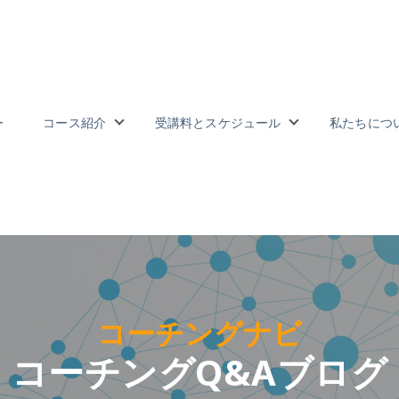
ー
コース紹介
受講料とスケジュール
私たちにつ
長
 for 受講者の声
Show submenu for コース紹介
Show subme
コーチングナビ
コーチングQ&Aブログ