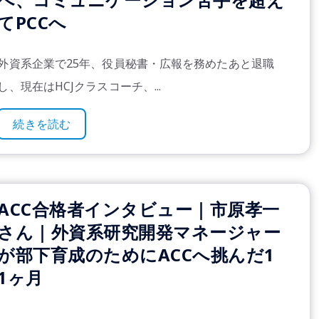
てPCCへ
外資系企業で25年、
役員秘書・広報を
務めたあと退職
し、現在は
HCJ
クラスコーチ、
...
続きを読む
ACC合格者インタビュー｜市原孝一
さん｜外資系研究開発マネージャー
が部下育成のためにACCへ挑んだ1
1ヶ月
..