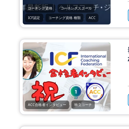
.
,
,
コーチング資格
コーチングスクール
,
,
ICF認定
コーチング資格 種類
ACC
.
,
ACC合格者インタビュー
独立コーチ